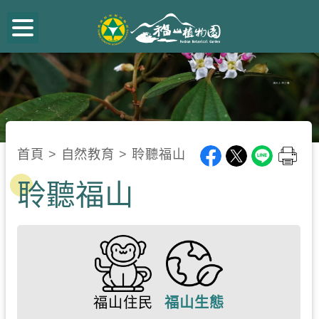
跳
到
主
要
內
容
:::
區
首頁
>
自然教育
>
聆聽福山
塊
聆聽福山
福山住民
福山生態