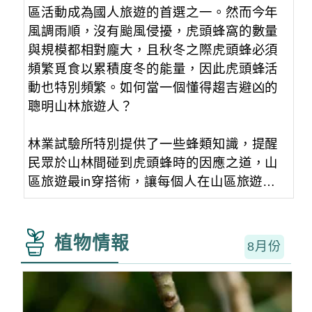
區活動成為國人旅遊的首選之一。然而今年
風調雨順，沒有颱風侵擾，虎頭蜂窩的數量
與規模都相對龐大，且秋冬之際虎頭蜂必須
頻繁覓食以累積度冬的能量，因此虎頭蜂活
動也特別頻繁。如何當一個懂得趨吉避凶的
聰明山林旅遊人？
林業試驗所特別提供了一些蜂類知識，提醒
民眾於山林間碰到虎頭蜂時的因應之道，山
區旅遊最in穿搭術，讓每個人在山區旅遊時
可以降低「蜂」險與安心活動。
更多...
植物情報
8月份