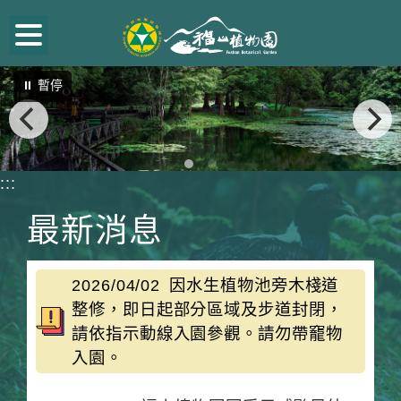
跳
到
主
⏸ 暫停
要
內
容
區
:::
塊
最新消息
2026/04/02
因水生植物池旁木棧道
整修，即日起部分區域及步道封閉，
請依指示動線入園參觀。請勿帶竉物
入園。