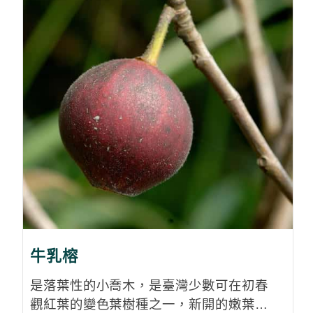
牛乳榕
是落葉性的小喬木，是臺灣少數可在初春
觀紅葉的變色葉樹種之一，新開的嫩葉初