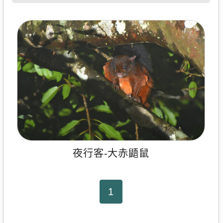
夜行客-大赤鼯鼠
1