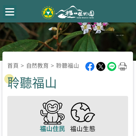
跳
到
主
要
內
容
:::
區
首頁
>
自然教育
>
聆聽福山
塊
聆聽福山
福山住民
福山生態